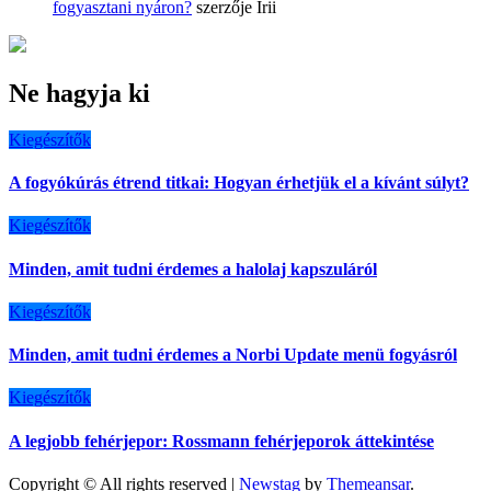
fogyasztani nyáron?
szerzője
Irii
Ne hagyja ki
Kiegészítők
A fogyókúrás étrend titkai: Hogyan érhetjük el a kívánt súlyt?
Kiegészítők
Minden, amit tudni érdemes a halolaj kapszuláról
Kiegészítők
Minden, amit tudni érdemes a Norbi Update menü fogyásról
Kiegészítők
A legjobb fehérjepor: Rossmann fehérjeporok áttekintése
Copyright © All rights reserved
|
Newstag
by
Themeansar
.