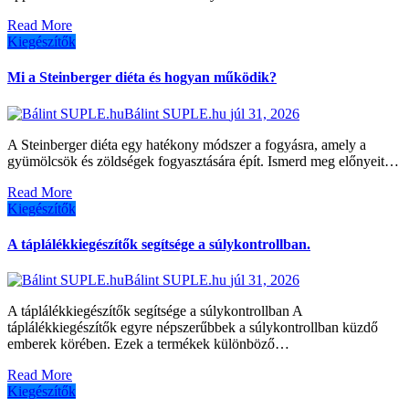
Read More
Kiegészítők
Mi a Steinberger diéta és hogyan működik?
Bálint SUPLE.hu
júl 31, 2026
A Steinberger diéta egy hatékony módszer a fogyásra, amely a
gyümölcsök és zöldségek fogyasztására épít. Ismerd meg előnyeit…
Read More
Kiegészítők
A táplálékkiegészítők segítsége a súlykontrollban.
Bálint SUPLE.hu
júl 31, 2026
A táplálékkiegészítők segítsége a súlykontrollban A
táplálékkiegészítők egyre népszerűbbek a súlykontrollban küzdő
emberek körében. Ezek a termékek különböző…
Read More
Kiegészítők