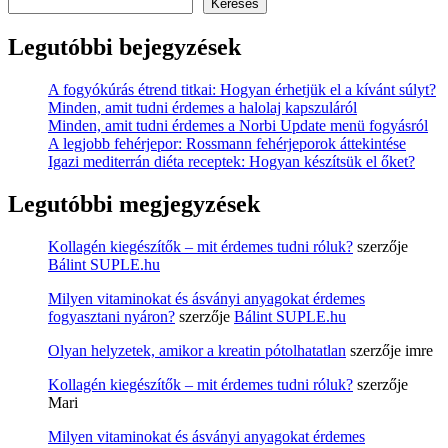
Keresés
Legutóbbi bejegyzések
A fogyókúrás étrend titkai: Hogyan érhetjük el a kívánt súlyt?
Minden, amit tudni érdemes a halolaj kapszuláról
Minden, amit tudni érdemes a Norbi Update menü fogyásról
A legjobb fehérjepor: Rossmann fehérjeporok áttekintése
Igazi mediterrán diéta receptek: Hogyan készítsük el őket?
Legutóbbi megjegyzések
Kollagén kiegészítők – mit érdemes tudni róluk?
szerzője
Bálint SUPLE.hu
Milyen vitaminokat és ásványi anyagokat érdemes
fogyasztani nyáron?
szerzője
Bálint SUPLE.hu
Olyan helyzetek, amikor a kreatin pótolhatatlan
szerzője
imre
Kollagén kiegészítők – mit érdemes tudni róluk?
szerzője
Mari
Milyen vitaminokat és ásványi anyagokat érdemes