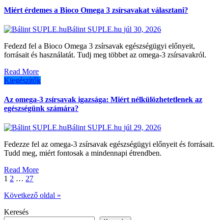
Miért érdemes a Bioco Omega 3 zsírsavakat választani?
Bálint SUPLE.hu
júl 30, 2026
Fedezd fel a Bioco Omega 3 zsírsavak egészségügyi előnyeit,
forrásait és használatát. Tudj meg többet az omega-3 zsírsavakról.
Read More
Kiegészítők
Az omega-3 zsírsavak igazsága: Miért nélkülözhetetlenek az
egészségünk számára?
Bálint SUPLE.hu
júl 29, 2026
Fedezze fel az omega-3 zsírsavak egészségügyi előnyeit és forrásait.
Tudd meg, miért fontosak a mindennapi étrendben.
Read More
Bejegyzések
1
2
…
27
lapozása
Következő oldal »
Keresés